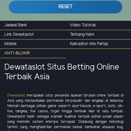
RESET
Jadwal Bank
Video Tutorial
Link Dewataslot
Tentang Kami
Mobile
Kalkulator Mix Parlay
ANTI-BLOKIR
Dewataslot Situs Betting Online
Terbaik Asia
Dewataslot
merupakan situs penyedia layanan taruhan online terbaik di
Asia yang menyediakan permainan terpopuler dan lengkap di kelasnya.
Nikmati berbagai pilihan game seperti sportsbook, e-sport, slots, idn-
live, tangkas, live casino, togel hingga tembak ikan di satu tempat.
Dewataslot hadir sebagai standar kualitas terbaik pilihan jutaan player
yang memiliki sistem enkripsi tercepat. Didukung dengan teknologi
terkini yang menghadirkan permainan bebas hambatan ataupun bug.