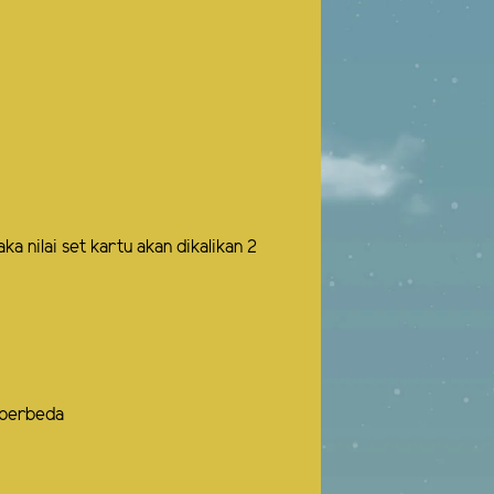
ka nilai set kartu akan dikalikan 2
g berbeda