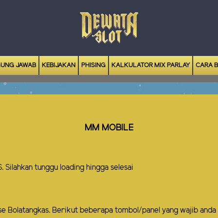
UNG JAWAB
KEBIJAKAN
PHISING
KALKULATOR MIX PARLAY
CARA 
MM MOBILE
. Silahkan tunggu loading hingga selesai
use Bolatangkas. Berikut beberapa tombol/panel yang wajib anda