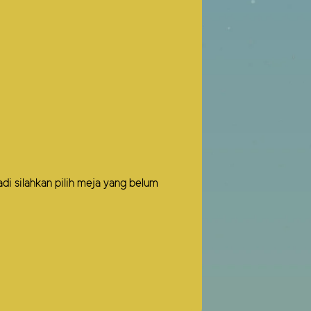
jadi silahkan pilih meja yang belum