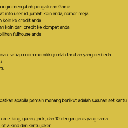
anda ingin mengubah pengaturan Game
hat info user id, jumlah koin anda, nomor meja.
n koin ke credit anda
an koin dari credit ke dompet anda
ilihan fullhouse anda
nan, setiap room memiliki jumlah taruhan yang berbeda
u
rtu
dapatkan apabila pemain menang berikut adalah susunan set kartu 
tu ace, king, queen, jack, dan 10 dengan jenis yang sama
r of a kind dan kartu joker