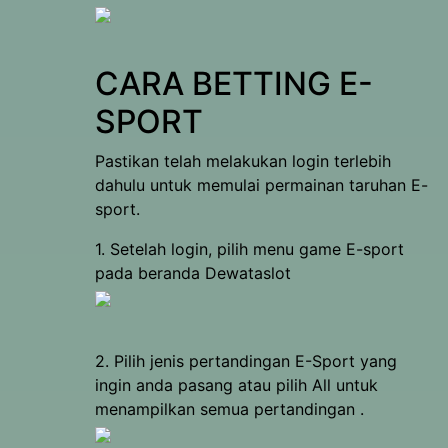
CARA BETTING E-
SPORT
Pastikan telah melakukan login terlebih
dahulu untuk memulai permainan taruhan E-
sport.
1. Setelah login, pilih menu game E-sport
pada beranda Dewataslot
2. Pilih jenis pertandingan E-Sport yang
ingin anda pasang atau pilih All untuk
menampilkan semua pertandingan .