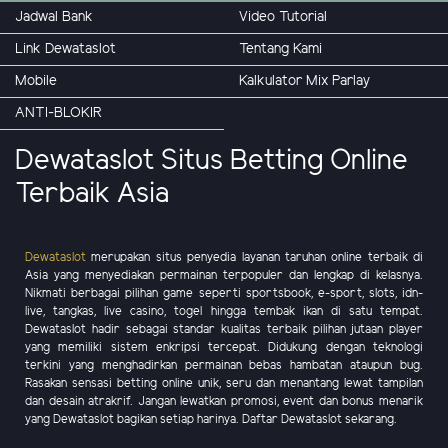
Jadwal Bank
Video Tutorial
Link Dewataslot
Tentang Kami
Mobile
Kalkulator Mix Parlay
ANTI-BLOKIR
Dewataslot Situs Betting Online
Terbaik Asia
Dewataslot
merupakan situs penyedia layanan taruhan online terbaik di
Asia yang menyediakan permainan terpopuler dan lengkap di kelasnya.
Nikmati berbagai pilihan game seperti sportsbook, e-sport, slots, idn-
live, tangkas, live casino, togel hingga tembak ikan di satu tempat.
Dewataslot hadir sebagai standar kualitas terbaik pilihan jutaan player
yang memiliki sistem enkripsi tercepat. Didukung dengan teknologi
terkini yang menghadirkan permainan bebas hambatan ataupun bug.
Rasakan sensasi betting online unik, seru dan menantang lewat tampilan
dan desain atrakrif. Jangan lewatkan promosi, event dan bonus menarik
yang Dewataslot bagikan setiap harinya. Daftar Dewataslot sekarang.