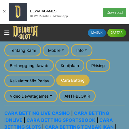
×
DEWATAGAMES
Download
DEWATAGAMES Mobile App
MASUK
DAFTAR
Tentang Kami
Mobile
Info
Bertanggung Jawab
Kebijakan
Phising
Cara Betting
Kalkulator Mix Parlay
Video Dewatagames
ANTI-BLOKIR
CARA BETTING LIVE CASINO
|
CARA BETTING
IDNLIVE
|
CARA BETTING SPORTSBOOK
|
CARA
BETTING SLOTS
|
CARA BETTING TEMBAK IKAN
|