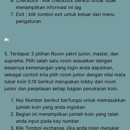
Checkbox : Klik checkbox berikut untuk tidak
menampilkan informasi ini lag
Exit : klik tombol exit untuk keluar dari menu
pengaturan
5. Terdapat 3 pilihan Room yakni junior, master, dan
supreme. Pilih salah satu room sesuaikan dengan
besarnya kemenangan yang ingin anda dapatkan,
sebagai contoh kita pilih room junior dengan nilai mata
tukar koin 0.1X berikut merupakan lobby dari room
junior dan penjelasan setiap bagian penukaran koin.
Key Number berikut berfungsi untuk memasukkan
jumlah koin yang anda inginkan
Bagian ini menampilkan jumlah koin yang telah
anda input pada key number
Klik Tombol exchange Jika anda ingin menukar