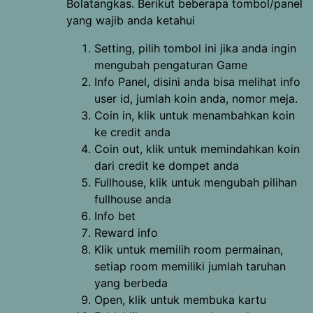
Bolatangkas. Berikut beberapa tombol/panel
yang wajib anda ketahui
Setting, pilih tombol ini jika anda ingin
mengubah pengaturan Game
Info Panel, disini anda bisa melihat info
user id, jumlah koin anda, nomor meja.
Coin in, klik untuk menambahkan koin
ke credit anda
Coin out, klik untuk memindahkan koin
dari credit ke dompet anda
Fullhouse, klik untuk mengubah pilihan
fullhouse anda
Info bet
Reward info
Klik untuk memilih room permainan,
setiap room memiliki jumlah taruhan
yang berbeda
Open, klik untuk membuka kartu