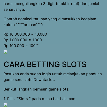
harus menghilangkan 3 digit terakhir (nol) dari jumlah
seharusnya.
Contoh nominal taruhan yang dimasukkan kedalam
kolom """"Taruhan"""":
Rp 10.000.000 = 10.000
Rp 1.000.000 = 1.000
Rp 100.000 = 100""
CARA BETTING SLOTS
Pastikan anda sudah login untuk melanjutkan panduan
game seru slots Dewataslot.
Berikut langkah bermain game slots:
1. Pilih ""Slots"" pada menu bar halaman