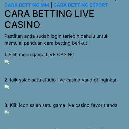
CARA BETTING MM
|
CARA BETTING ESPORT
CARA BETTING LIVE
CASINO
Pastikan anda sudah login terlebih dahulu untuk
memulai panduan cara betting berikut:
1. Pilih menu game LIVE CASINO.
2. Klik salah satu studio live casino yang di inginkan.
3. Klik icon salah satu game live casino favorit anda